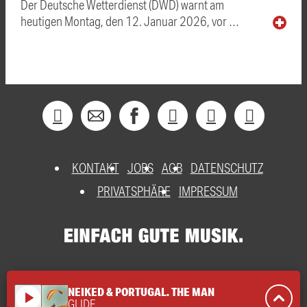
Der Deutsche Wetterdienst (DWD) warnt am
heutigen Montag, den 12. Januar 2026, vor …
KONTAKT
JOBS
AGB
DATENSCHUTZ
PRIVATSPHÄRE
IMPRESSUM
NEIKED & PORTUGAL. THE MAN
play_arrow
GLIDE