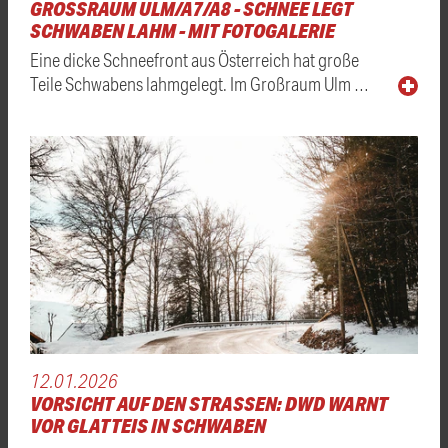
GROSSRAUM ULM/A7/A8 - SCHNEE LEGT S
CHWABEN LAHM - MIT FOTOGALERIE
Eine dicke Schneefront aus Österreich hat große
Teile Schwabens lahmgelegt. Im Großraum Ulm …
12.01.2026
VORSICHT AUF DEN STRASSEN: DWD WARNT V
OR GLATTEIS IN SCHWABEN