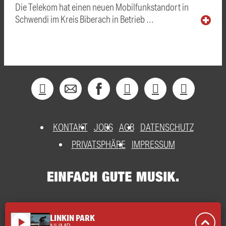
Die Telekom hat einen neuen Mobilfunkstandort in
Schwendi im Kreis Biberach in Betrieb …
KONTAKT
JOBS
AGB
DATENSCHUTZ
PRIVATSPHÄRE
IMPRESSUM
LINKIN PARK
play_arrow