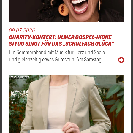
09.07.2026
CHARITY-KONZERT: ULMER GOSPEL-IKONE
SIYOU SINGT FÜR DAS „SCHULFACH GLÜCK“
Ein Sommerabend mit Musik für Herz und Seele –
und gleichzeitig etwas Gutes tun: Am Samstag, …
Stadt Laupheim