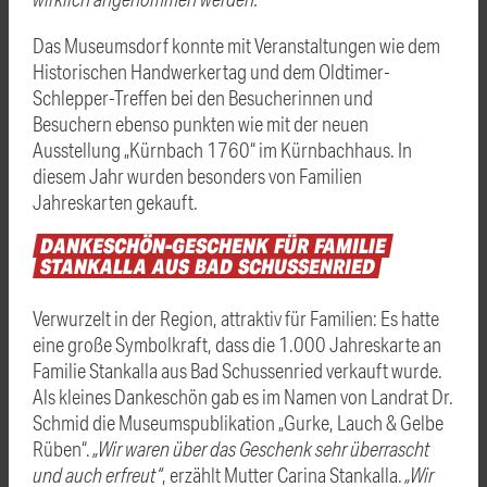
Das Museumsdorf konnte mit Veranstaltungen wie dem
Historischen Handwerkertag und dem Oldtimer-
Schlepper-Treffen bei den Besucherinnen und
Besuchern ebenso punkten wie mit der neuen
Ausstellung „Kürnbach 1760“ im Kürnbachhaus. In
diesem Jahr wurden besonders von Familien
Jahreskarten gekauft.
DANKESCHÖN-GESCHENK
FÜR
FAMILIE
STANKALLA
AUS
BAD
SCHUSSENRIED
Verwurzelt in der Region, attraktiv für Familien: Es hatte
eine große Symbolkraft, dass die 1.000 Jahreskarte an
Familie Stankalla aus Bad Schussenried verkauft wurde.
Als kleines Dankeschön gab es im Namen von Landrat Dr.
Schmid die Museumspublikation „Gurke, Lauch & Gelbe
Rüben“.
„Wir waren über das Geschenk sehr überrascht
und auch erfreut“
, erzählt Mutter Carina Stankalla.
„Wir