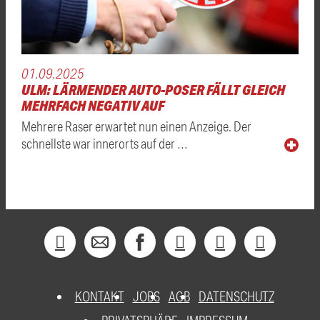
01.09.2025
ULM: LÄRMENDER AUTO-POSER FÄLLT GLEICH
MEHRFACH NEGATIV AUF
Mehrere Raser erwartet nun einen Anzeige. Der
schnellste war innerorts auf der …
KONTAKT
JOBS
AGB
DATENSCHUTZ