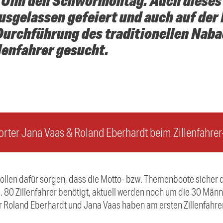
t Ulm den Schwörmontag. Auch dieses 
usgelassen gefeiert und auch auf der
 Durchführung des traditionellen Nab
lenfahrer gesucht.
er Jana Vaas & Roland Eberhardt beim Zillenfahrer
 sollen dafür sorgen, dass die Motto- bzw. Themenboote sicher 
 80 Zillenfahrer benötigt, aktuell werden noch um die 30 Män
Roland Eberhardt und Jana Vaas haben am ersten Zillenfahre