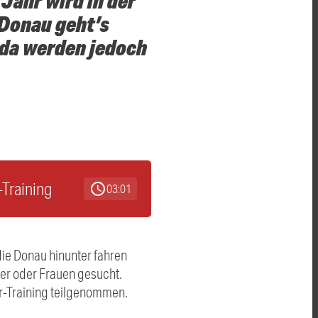
Jahr wird in der
 Donau geht’s
ada werden jedoch
-Training
schedule
03:01
die Donau hinunter fahren
ner oder Frauen gesucht.
r-Training teilgenommen.