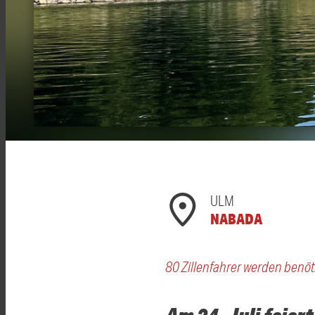
ULM
NABADA
80 Zillenfahrer werden benöt