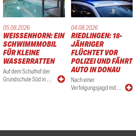
05.08.2026
04.08.2026
WEISSENHORN: EIN S
RIEDLINGEN: 18-
CHWIMMMOBIL F
JÄHRIGER
ÜR KLEINE W
FLÜCHTET VOR
ASSERRATTEN
POLIZEI UND FÄHRT
AUTO IN DONAU
Auf dem Schulhof der
Grundschule Süd in …
Nach einer
Verfolgungsjagd mit …