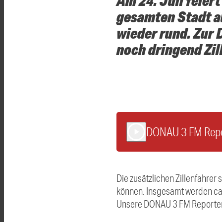
Am 24. Juli feier
gesamten Stadt a
wieder rund. Zur
noch dringend Zil
DONAU 3 FM Report
play_arrow
Die zusätzlichen Zillenfahrer
können. Insgesamt werden ca.
Unsere DONAU 3 FM Reporter 