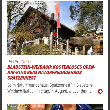
NaturFreunde-Haus Spatzennest
04.08.2026
BLAUSTEIN-WEIDACH: KOSTENLOSES OPEN-
AIR-KINO BEIM NATURFREUNDEHAUS
SPATZENNEST
Beim Naturfreundehaus „Spatzennest“ in Blaustein-
Weidach läuft am Freitag, 7. August, wieder das …
Festspiele Burgrieden