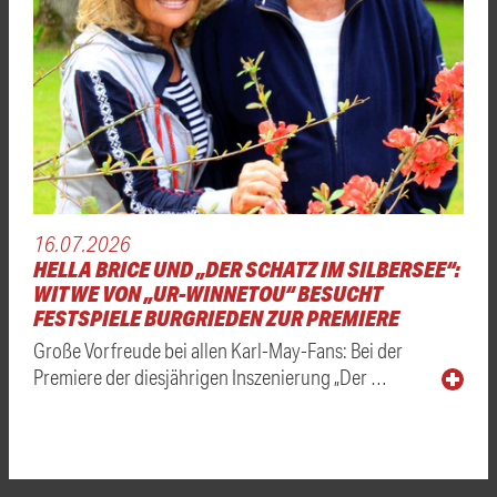
16.07.2026
HELLA BRICE UND „DER SCHATZ IM SILBERSEE“:
WITWE VON „UR-WINNETOU“ BESUCHT
FESTSPIELE BURGRIEDEN ZUR PREMIERE
Große Vorfreude bei allen Karl-May-Fans: Bei der
Premiere der diesjährigen Inszenierung „Der …