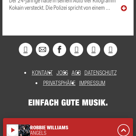
Der 24-jährige hatte in seinem Auto vier Kilogramm
Kokain versteckt. Die Polizei spricht von einem …
KONTAKT
JOBS
AGB
DATENSCHUTZ
PRIVATSPHÄRE
IMPRESSUM
ROBBIE WILLIAMS
play_arrow
ANGELS