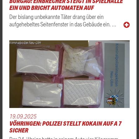
BURGAU: EINBRECHER STEIGT IN SPIELHALLE
EIN UND BRICHT AUTOMATEN AUF
Der bislang unbekannte Täter drang über ein
aufgehebeltes Seitenfenster in das Gebäude ein. …
Kriminalpolizei Neu-Ulm
19.09.2025
VÖHRINGEN: POLIZEI STELLT KOKAIN AUF A 7
SICHER