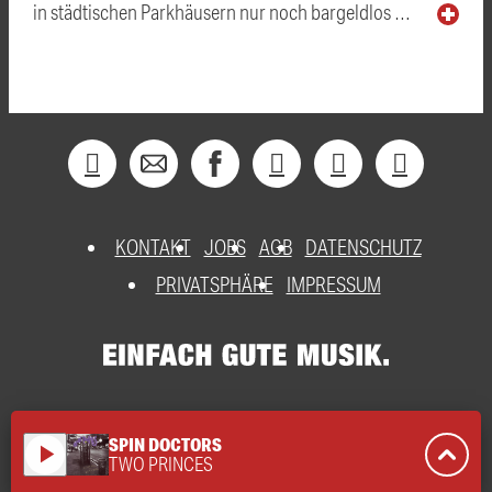
in städtischen Parkhäusern nur noch bargeldlos …
KONTAKT
JOBS
AGB
DATENSCHUTZ
PRIVATSPHÄRE
IMPRESSUM
SPIN DOCTORS
play_arrow
TWO PRINCES