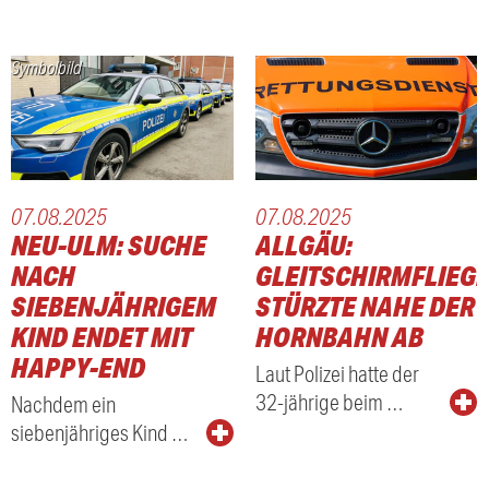
Symbolbild
07.08.2025
07.08.2025
NEU-ULM: SUCHE
ALLGÄU:
NACH
GLEITSCHIRMFLIEG
SIEBENJÄHRIGEM
STÜRZTE NAHE DER
KIND ENDET MIT
HORNBAHN AB
HAPPY-END
Laut Polizei hatte der
32-jährige beim …
Nachdem ein
siebenjähriges Kind …