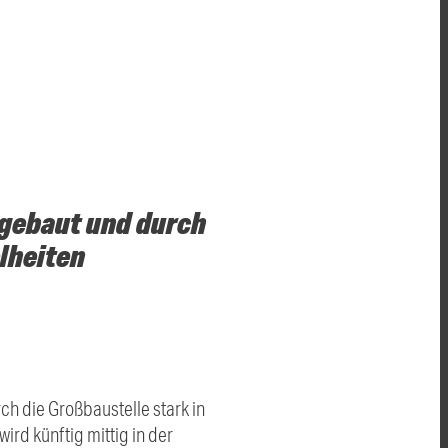
kgebaut und durch
elheiten
h die Großbaustelle stark in
rd künftig mittig in der