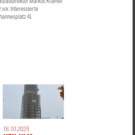
adtbaudirektor Markus Krämer
vor. Interessierte
hannesplatz 4).
16.10.2025