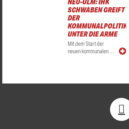
NEU-ULM: IHK
SCHWABEN GREIFT
DER
KOMMUNALPOLITIK
UNTER DIE ARME
Mit dem Start der
neuen kommunalen …