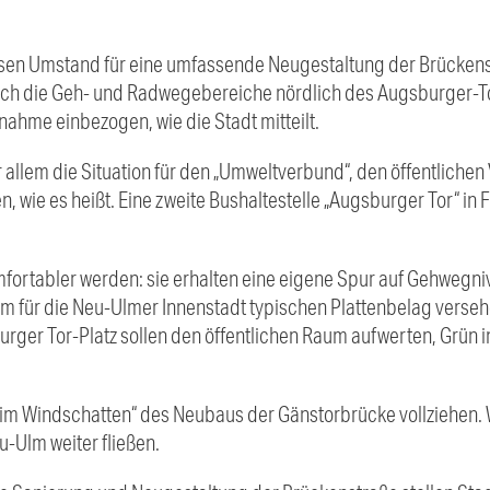
esen Umstand für eine umfassende Neugestaltung der Brückens
uch die Geh- und Radwegebereiche nördlich des Augsburger-To
ahme einbezogen, wie die Stadt mitteilt.
r allem die Situation für den „Umweltverbund“, den öffentliche
, wie es heißt.
Eine zweite Bushaltestelle „Augsburger Tor“ in
komfortabler werden: sie erhalten eine eigene Spur auf Gehweg
m für die Neu-Ulmer Innenstadt typischen Plattenbelag verse
ger Tor-Platz sollen den öffentlichen Raum aufwerten, Grün i
m Windschatten“ des Neubaus der Gänstorbrücke vollziehen. W
-Ulm weiter fließen.