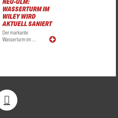
NEU-ULM:
GEN
WASSERTURM IM
WILEY WIRD
AKTUELL SANIERT
Der markante
Wasserturm im …