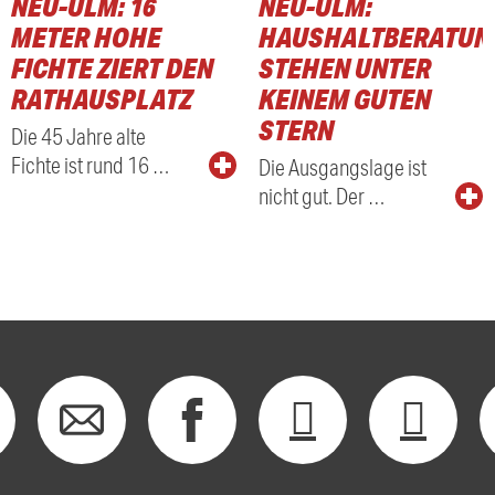
NEU-ULM: 16
NEU-ULM:
METER HOHE
HAUSHALTBERATUN
FICHTE ZIERT DEN
STEHEN UNTER
RATHAUSPLATZ
KEINEM GUTEN
STERN
Die 45 Jahre alte
Fichte ist rund 16 …
Die Ausgangslage ist
nicht gut. Der …