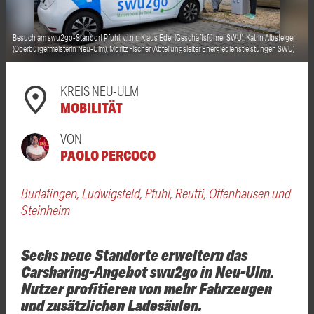
Besuch am swu2go-Standort Pfuhl; v.l.n.r.: Klaus Eder (Geschäftsführer SWU), Katrin Albsteiger
(Oberbürgermeisterin Neu-Ulm), Moritz Fischer (Abteilungsleiter Energiedienstleistungen SWU)
KREIS NEU-ULM
MOBILITÄT
VON
PAOLO PERCOCO
Burlafingen, Ludwigsfeld, Pfuhl, Reutti, Offenhausen und
Steinheim
Sechs neue Standorte erweitern das
Carsharing-Angebot swu2go in Neu-Ulm.
Nutzer profitieren von mehr Fahrzeugen
und zusätzlichen Ladesäulen.