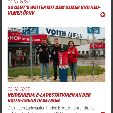
14.01.2026
SO GEHT'S WEITER MIT DEM ULMER UND NEU-
ULMER ÖPNV
1. FC Heidenheim 1846
23.08.2025
HEIDENHEIM: E-LADESTATIONEN AN DER
VOITH-ARENA IN BETRIEB
Die neuen Ladesäulen finden E-Auto-Fahrer direkt