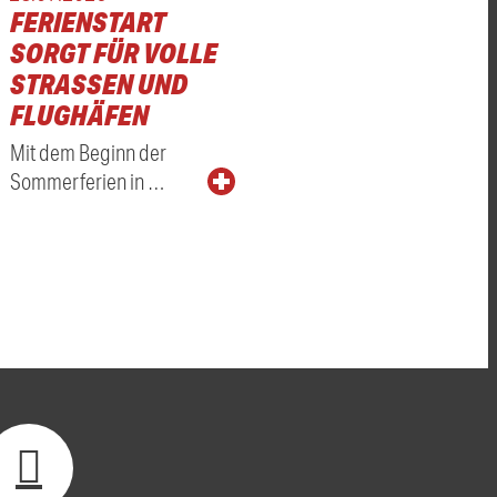
FERIENSTART
SORGT FÜR VOLLE
ICHE
STRASSEN UND F
LUGHÄFEN
Mit dem Beginn der
Sommerferien in …