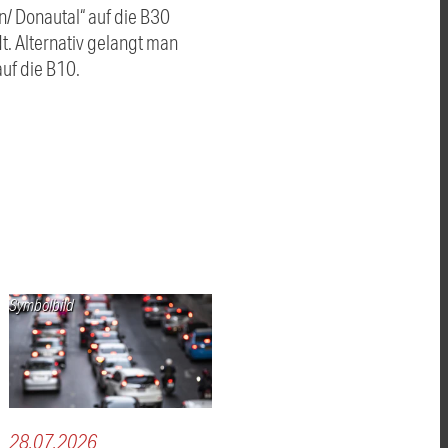
/ Donautal“ auf die B30
t. Alternativ gelangt man
auf die B10.
Symbolbild
28.07.2026