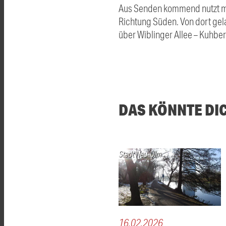
Aus Senden kommend nutzt ma
Richtung Süden. Von dort gela
über Wiblinger Allee – Kuhber
DAS KÖNNTE DI
Stadt Neu-Ulm
16.02.2026