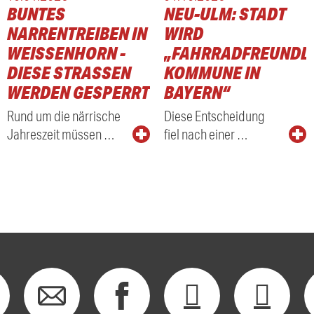
BUNTES
NEU-ULM: STADT
NARRENTREIBEN IN
WIRD
WEISSENHORN - D
„FAHRRADFREUNDL
IESE STRASSEN WE
KOMMUNE IN
RDEN GESPERRT
BAYERN“
Rund um die närrische
Diese Entscheidung
Jahreszeit müssen …
fiel nach einer …