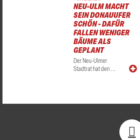
NEU-ULM MACHT
SEIN DONAUUFER
SCHÖN - DAFÜR
FALLEN WENIGER
BÄUME ALS
GEPLANT
Der Neu-Ulmer
Stadtrat hat den …