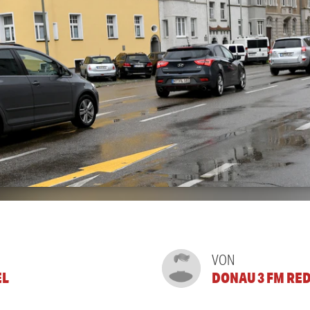
VON
EL
DONAU 3 FM RE