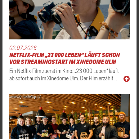
02.07.2026
NETFLIX-FILM „23 000 LEBEN“ LÄUFT SCHON
VOR STREAMINGSTART IM XINEDOME ULM
Ein Netflix-Film zuerst im Kino: „23 000 Leben“ läuft
ab sofort auch im Xinedome Ulm. Der Film erzählt …
ulmer city marketing e.V.