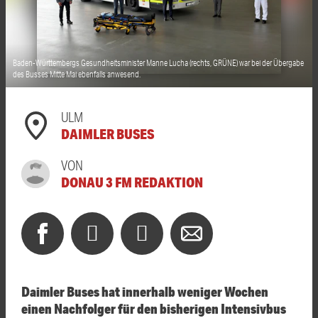
Baden-Württembergs Gesundheitsminister Manne Lucha (rechts, GRÜNE) war bei der Übergabe
des Busses Mitte Mai ebenfalls anwesend.
ULM
DAIMLER BUSES
VON
DONAU 3 FM REDAKTION
Daimler Buses hat innerhalb weniger Wochen
einen Nachfolger für den bisherigen Intensivbus