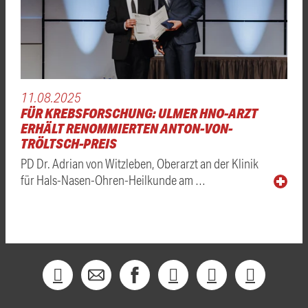
11.08.2025
FÜR KREBSFORSCHUNG: ULMER HNO-ARZT
ERHÄLT RENOMMIERTEN ANTON-VON-
TRÖLTSCH-PREIS
PD Dr. Adrian von Witzleben, Oberarzt an der Klinik
für Hals-Nasen-Ohren-Heilkunde am …