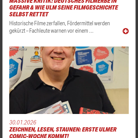
MASSIVE KRITIK: DEUTSCHES FILMERBE IN
GEFAHR & WIE ULM SEINE FILMGESCHICHTE
SELBST RETTET
Historische Filme zerfallen, Fördermittel werden
gekürzt – Fachleute warnen vor einem …
Comic Home
30.01.2026
ZEICHNEN, LESEN, STAUNEN: ERSTE ULMER
COMIC-WOCHE KOMMT!