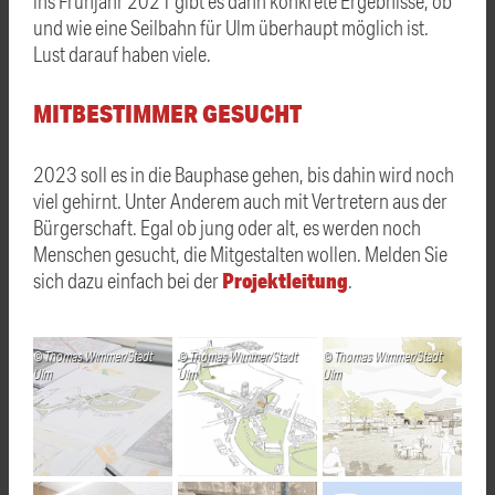
ins Frühjahr 2021 gibt es dann konkrete Ergebnisse, ob
und wie eine Seilbahn für Ulm überhaupt möglich ist.
Lust darauf haben viele.
MITBESTIMMER GESUCHT
2023 soll es in die Bauphase gehen, bis dahin wird noch
viel gehirnt. Unter Anderem auch mit Vertretern aus der
Bürgerschaft. Egal ob jung oder alt, es werden noch
Menschen gesucht, die Mitgestalten wollen. Melden Sie
Projektleitung
sich dazu einfach bei der
.
Thomas Wimmer/Stadt
Thomas Wimmer/Stadt
Thomas Wimmer/Stadt
Ulm
Ulm
Ulm