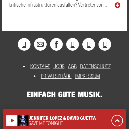
kritische Infrastrukturen ausfallen? Vertreter von …
KONTAKT
JOBS
AGB
DATENSCHUTZ
PRIVATSPHÄRE
IMPRESSUM
JENNIFER LOPEZ & DAVID GUETTA
play_arrow
SAVE ME TONIGHT