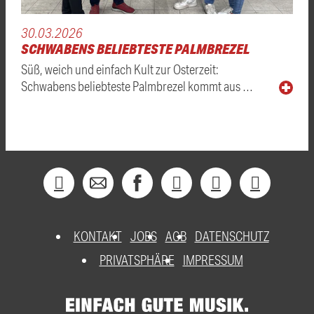
30.03.2026
SCHWABENS BELIEBTESTE PALMBREZEL
Süß, weich und einfach Kult zur Osterzeit:
Schwabens beliebteste Palmbrezel kommt aus …
KONTAKT
JOBS
AGB
DATENSCHUTZ
PRIVATSPHÄRE
IMPRESSUM