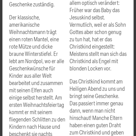
allem optisch verändert:
Geschenke zuständig.
Früher war das Baby das
Der klassische,
Jesuskind selbst.
amerikanische
Vermutlich, weil er als Sohn
Weihnachtsmann trägt
Gottes aber schon genug
einen roten Mantel, eine
zu tun hat, hat er das
rote Mütze und dicke
Christkind eingestellt:
braune Winterstiefel. Er
Meistens stellt man sich das
lebt am Nordpol, wo er alle
Christkind als Engel mit
Geschenkwünsche für
blonden Locken vor.
Kinder aus aller Welt
Das Christkind kommt am
bearbeitet und zusammen
Heiligen Abend zu uns und
mit seinen Elfen auch
bringt seine Geschenke.
einige selbst herstellt. Am
Das passiert immer genau
ersten Weihnachtsfeiertag
dann, wenn man nicht
kommt er mit seinem
hinschaut! Manche Eltern
fliegenden Schlitten zu den
haben einen guten Draht
Kindern nach Hause und
zum Christkind und geben
beschenkt sie nachts