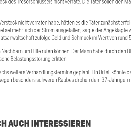
teck des Tresorschlüssels nicht verrate. Die Täter sollen den 
ersteck nicht verraten habe, hätten es die Täter zunächst erfo
ei sei mehrfach der Strom ausgefallen, sagte der Angeklagte vo
aatsanwaltschaft zufolge Geld und Schmuck im Wert von rund 
en Nachbarn um Hilfe rufen können. Der Mann habe durch den Ü
che Belastungsstörung erlitten.
sechs weitere Verhandlungstermine geplant. Ein Urteil könnte
ng wegen besonders schweren Raubes drohen dem 37-Jährigen m
CH AUCH INTERESSIEREN