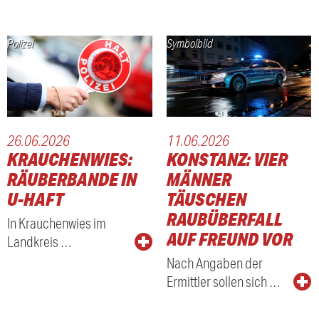
Polizei
Symbolbild
26.06.2026
11.06.2026
KRAUCHENWIES:
KONSTANZ: VIER
RÄUBERBANDE IN
MÄNNER
U-HAFT
TÄUSCHEN
RAUBÜBERFALL
In Krauchenwies im
AUF FREUND VOR
Landkreis …
Nach Angaben der
Ermittler sollen sich …