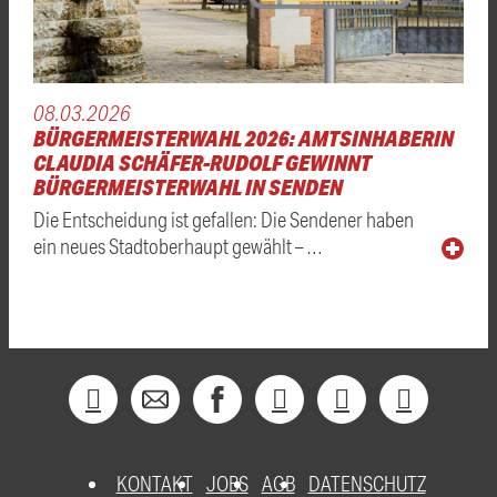
08.03.2026
BÜRGERMEISTERWAHL 2026: AMTSINHABERIN
CLAUDIA SCHÄFER-RUDOLF GEWINNT
BÜRGERMEISTERWAHL IN SENDEN
Die Entscheidung ist gefallen: Die Sendener haben
ein neues Stadtoberhaupt gewählt – …
KONTAKT
JOBS
AGB
DATENSCHUTZ