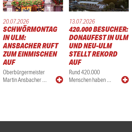
20.07.2026
13.07.2026
SCHWÖRMONTAG
420.000 BESUCHER:
IN ULM:
DONAUFEST IN ULM
ANSBACHER RUFT
UND NEU-ULM
ZUM EINMISCHEN
STELLT REKORD
AUF
AUF
Oberbürgermeister
Rund 420.000
Martin Ansbacher …
Menschen haben …