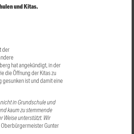
hulen und Kitas.
t der
andere
erg hat angekündigt, in der
 die Öffnung der Kitas zu
ig gesunken ist und damit eine
r nicht in Grundschule und
he und kaum zu stemmende
r Weise unterstützt. Wir
rt Oberbürgermeister Gunter