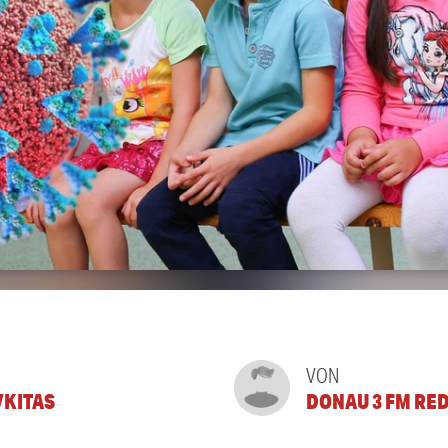
VON
KITAS
DONAU 3 FM RE