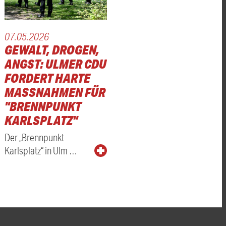
07.05.2026
GEWALT, DROGEN,
ANGST: ULMER CDU
FORDERT HARTE
MASSNAHMEN FÜR "
BRENNPUNKT K
ARLSPLATZ"
Der „Brennpunkt
Karlsplatz“ in Ulm …