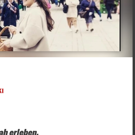
KI
h erleben.