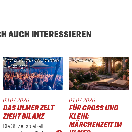
CH AUCH INTERESSIEREN
Ulmer Zelt/Laura Reusche/Daniel
KI-Symbolbild
M. Grafberger
03.07.2026
01.07.2026
DAS ULMER ZELT
FÜR GROSS UND K
ZIEHT BILANZ
LEIN: M
ÄRCHENZEIT IM U
Die 38.Zeltspielzeit