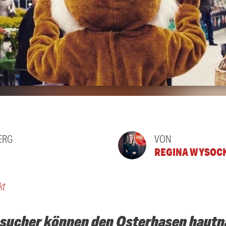
ERG
VON
REGINA WYSOC
kt
ucher können den Osterhasen hautna