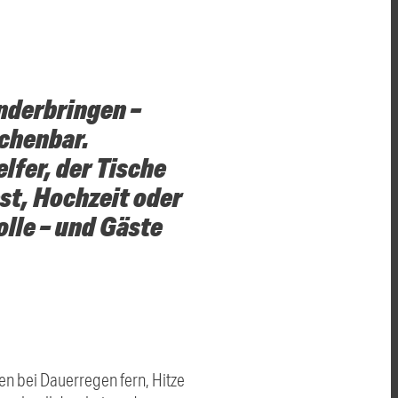
nderbringen –
chenbar.
lfer, der Tische
st, Hochzeit oder
olle – und Gäste
en bei Dauerregen fern, Hitze