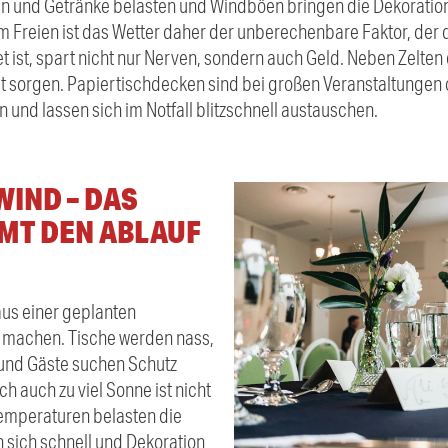
n und Getränke belasten und Windböen bringen die Dekoration
m Freien ist das Wetter daher der unberechenbare Faktor, der
et ist, spart nicht nur Nerven, sondern auch Geld. Neben Zelten
tät sorgen. Papiertischdecken sind bei großen Veranstaltungen of
n und lassen sich im Notfall blitzschnell austauschen.
WIND – DAS
MT DEN ABLAUF
aus einer geplanten
s machen. Tische werden nass,
 und Gäste suchen Schutz
 auch zu viel Sonne ist nicht
emperaturen belasten die
sich schnell und Dekoration