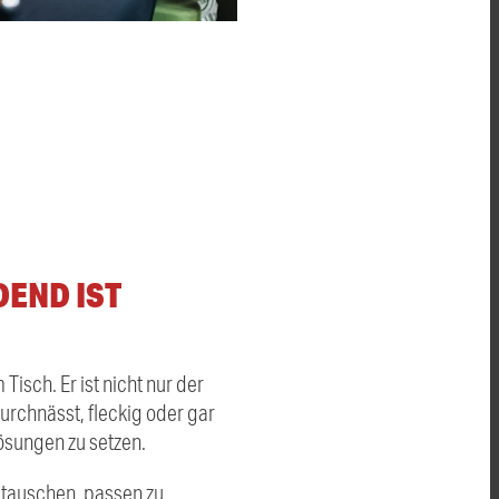
END IST
Tisch. Er ist nicht nur der
rchnässt, fleckig oder gar
Lösungen zu setzen.
ustauschen, passen zu