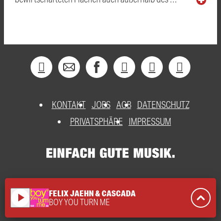
KONTAKT
JOBS
AGB
DATENSCHUTZ
PRIVATSPHÄRE
IMPRESSUM
FELIX JAEHN & CASCADA
play_arrow
BOY YOU TURN ME