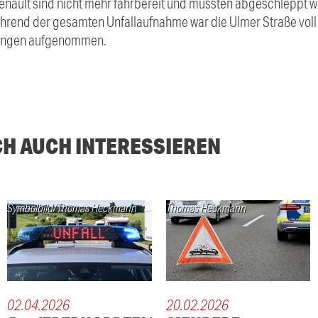
enault sind nicht mehr fahrbereit und mussten abgeschleppt we
rend der gesamten Unfallaufnahme war die Ulmer Straße voll g
tlungen aufgenommen.
CH AUCH INTERESSIEREN
Symbolbild/Thomas Heckmann
Thomas Heckmann
02.04.2026
20.02.2026