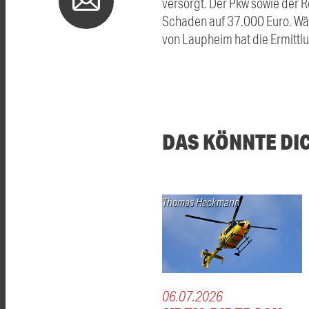
versorgt. Der Pkw sowie der R
Schaden auf 37.000 Euro. Wäh
von Laupheim hat die Ermit
DAS KÖNNTE DI
Thomas Heckmann
06.07.2026