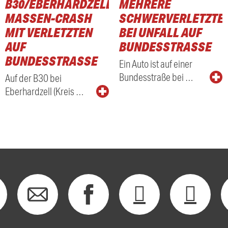
B30/EBERHARDZELL:
MEHRERE
MASSEN-CRASH
SCHWERVERLETZTE
MIT VERLETZTEN
BEI UNFALL AUF
AUF
BUNDESSTRASSE
BUNDESSTRASSE
Ein Auto ist auf einer
Bundesstraße bei …
Auf der B30 bei
Eberhardzell (Kreis …