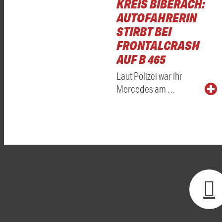
KREIS BIBERACH:
AUTOFAHRERIN
STIRBT BEI
FRONTALCRASH
AUF B 465
Laut Polizei war ihr
Mercedes am …