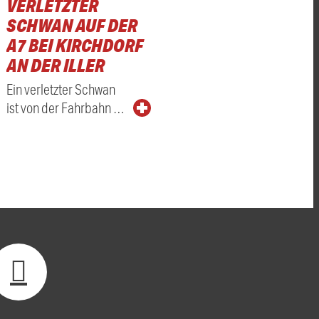
VERLETZTER
SCHWAN AUF DER
A7 BEI KIRCHDORF
AN DER ILLER
Ein verletzter Schwan
ist von der Fahrbahn …