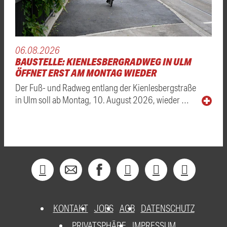
06.08.2026
BAUSTELLE: KIENLESBERGRADWEG IN ULM
ÖFFNET ERST AM MONTAG WIEDER
Der Fuß- und Radweg entlang der Kienlesbergstraße
in Ulm soll ab Montag, 10. August 2026, wieder …
KONTAKT
JOBS
AGB
DATENSCHUTZ
PRIVATSPHÄRE
IMPRESSUM