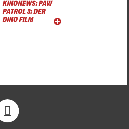
KINONEWS: PAW
PATROL 3: DER
DINO FILM