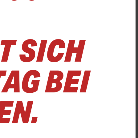
SICH E
G BEI B
N.