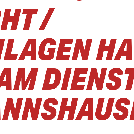
 / Ü
AGEN HAT 
M DIENSTA
NNSHAUSE