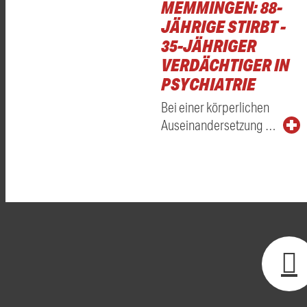
MEMMINGEN: 88-
JÄHRIGE STIRBT -
35-JÄHRIGER
VERDÄCHTIGER IN
PSYCHIATRIE
Bei einer körperlichen
Auseinandersetzung …