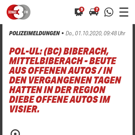
9
7
POLIZEIMELDUNGEN
Do., 01.10.2020, 09:48 Uhr
0800 0 490 400
arrow_forward
arrow_forward
ALLE ANZEIGEN
ALLE ANZEIGEN
POL-UL: (BC) BIBERACH,
01520 242 3333
Hast du auch einen Blitzer oder eine Verkehrsbehinderung
Hast du auch einen Blitzer oder eine Verkehrsbehinderung
MITTELBIBERACH - BEUTE
0800 0 490 400
0800 0 490 400
gesehen? Ganz einfach melden - kostenlos unter
gesehen? Ganz einfach melden - kostenlos unter
AUS OFFENEN AUTOS / IN
WhatsApp 01520 242 3333
WhatsApp 01520 242 3333
oder per
oder per
DEN VERGANGENEN TAGEN
HATTEN IN DER REGION
DIEBE OFFENE AUTOS IM
VISIER.