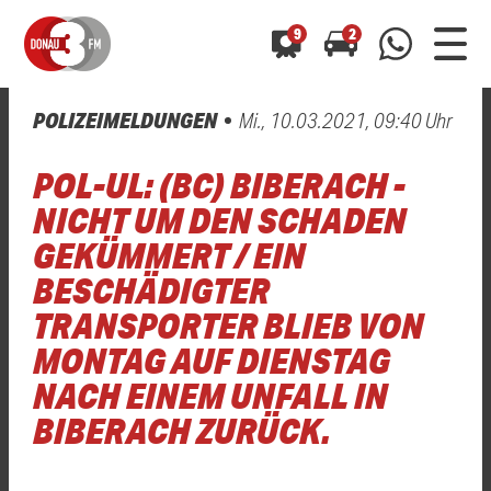
9
2
POLIZEIMELDUNGEN
Mi., 10.03.2021, 09:40 Uhr
0800 0 490 400
arrow_forward
arrow_forward
ALLE ANZEIGEN
ALLE ANZEIGEN
POL-UL: (BC) BIBERACH -
01520 242 3333
Hast du auch einen Blitzer oder eine Verkehrsbehinderung
Hast du auch einen Blitzer oder eine Verkehrsbehinderung
NICHT UM DEN SCHADEN
0800 0 490 400
0800 0 490 400
gesehen? Ganz einfach melden - kostenlos unter
gesehen? Ganz einfach melden - kostenlos unter
GEKÜMMERT / EIN
WhatsApp 01520 242 3333
WhatsApp 01520 242 3333
oder per
oder per
BESCHÄDIGTER
TRANSPORTER BLIEB VON
MONTAG AUF DIENSTAG
NACH EINEM UNFALL IN
BIBERACH ZURÜCK.