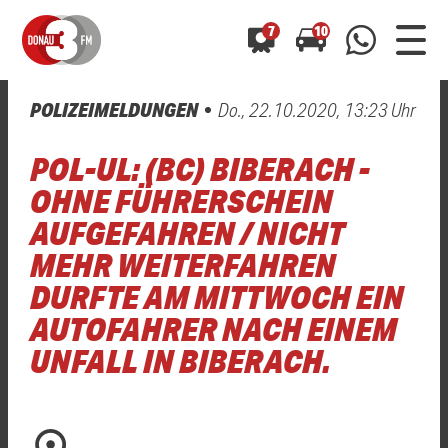
7
10
POLIZEIMELDUNGEN
Do., 22.10.2020, 13:23 Uhr
0800 0 490 400
arrow_forward
arrow_forward
ALLE ANZEIGEN
ALLE ANZEIGEN
POL-UL: (BC) BIBERACH -
01520 242 3333
Hast du auch einen Blitzer oder eine Verkehrsbehinderung
Hast du auch einen Blitzer oder eine Verkehrsbehinderung
OHNE FÜHRERSCHEIN
0800 0 490 400
0800 0 490 400
gesehen? Ganz einfach melden - kostenlos unter
gesehen? Ganz einfach melden - kostenlos unter
AUFGEFAHREN / NICHT
WhatsApp 01520 242 3333
WhatsApp 01520 242 3333
oder per
oder per
MEHR WEITERFAHREN
DURFTE AM MITTWOCH EIN
AUTOFAHRER NACH EINEM
UNFALL IN BIBERACH.