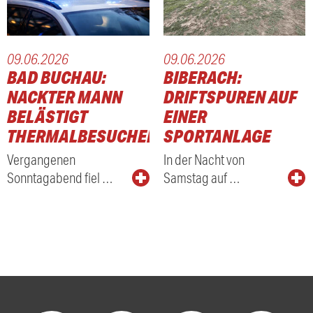
09.06.2026
09.06.2026
BAD BUCHAU:
BIBERACH:
NACKTER MANN
DRIFTSPUREN AUF
BELÄSTIGT
EINER
THERMALBESUCHER
SPORTANLAGE
Vergangenen
In der Nacht von
Sonntagabend fiel …
Samstag auf …