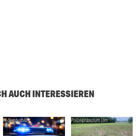
CH AUCH INTERESSIEREN
KI-Symbolbild
Polizeipräsidium Ulm