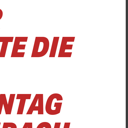
R
 DIE P
TAG V