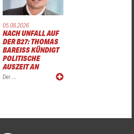
05.08.2026
NACH UNFALL AUF
DER B27: THOMAS
BAREISS KÜNDIGT P
OLITISCHE A
USZEIT AN
Der …