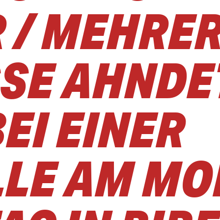
 / MEHRE
E AHNDETE
I EINER K
E AM MON