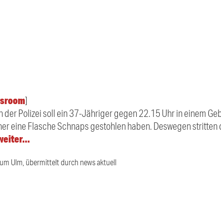
sroom
]
n der Polizei soll ein 37-Jähriger gegen 22.15 Uhr in einem Ge
r eine Flasche Schnaps gestohlen haben. Deswegen stritten d
 weiter…
ium Ulm, übermittelt durch news aktuell