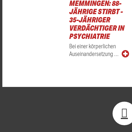
MEMMINGEN: 88-
JÄHRIGE STIRBT -
35-JÄHRIGER
VERDÄCHTIGER IN
PSYCHIATRIE
Bei einer körperlichen
Auseinandersetzung …