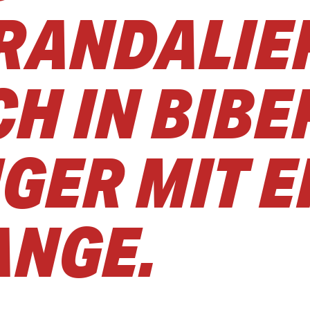
RANDALIE
H IN BIBE
GER MIT E
ANGE.