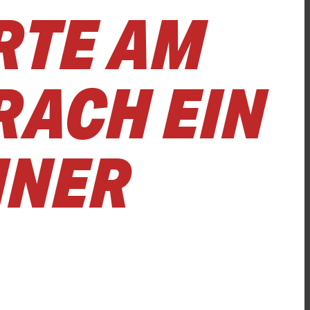
RTE AM
RACH EIN
INER