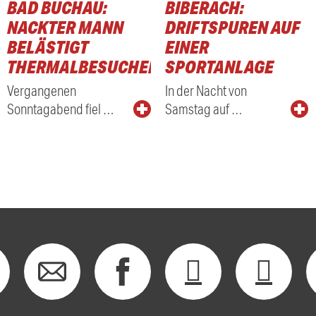
BAD BUCHAU:
BIBERACH:
NACKTER MANN
DRIFTSPUREN AUF
BELÄSTIGT
EINER
THERMALBESUCHER
SPORTANLAGE
Vergangenen
In der Nacht von
Sonntagabend fiel …
Samstag auf …