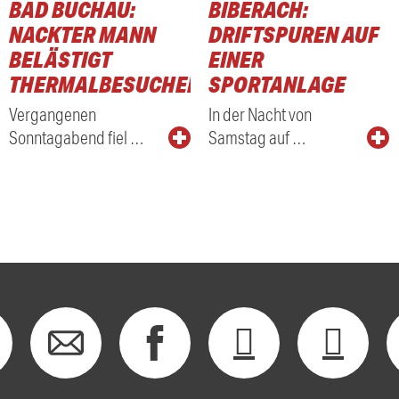
BAD BUCHAU:
BIBERACH:
NACKTER MANN
DRIFTSPUREN AUF
BELÄSTIGT
EINER
THERMALBESUCHER
SPORTANLAGE
Vergangenen
In der Nacht von
Sonntagabend fiel …
Samstag auf …