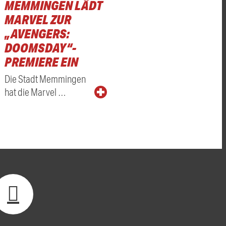
MEMMINGEN LÄDT
MARVEL ZUR
„AVENGERS:
DOOMSDAY“-
PREMIERE EIN
Die Stadt Memmingen
hat die Marvel …