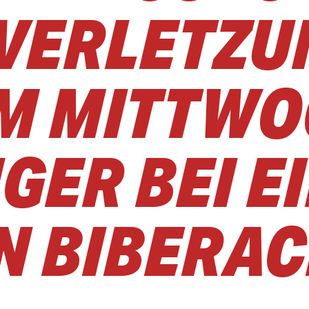
 VERLETZ
AM MITTWO
GER BEI E
N BIBERAC