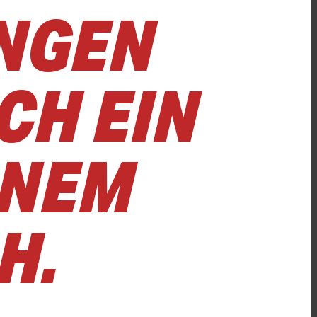
UNGEN
CH EIN
INEM
H.