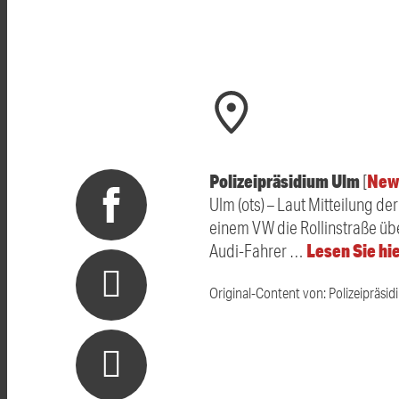
Polizeipräsidium Ulm
New
[
Ulm (ots) – Laut Mitteilung d
einem VW die Rollinstraße üb
Lesen Sie hi
Audi-Fahrer …
Original-Content von: Polizeipräsid