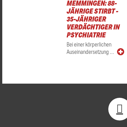
MEMMINGEN: 88-
JÄHRIGE STIRBT -
35-JÄHRIGER
VERDÄCHTIGER IN
PSYCHIATRIE
Bei einer körperlichen
Auseinandersetzung …