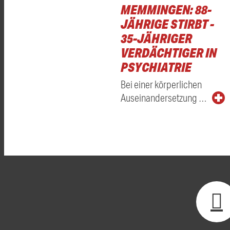
MEMMINGEN: 88-
JÄHRIGE STIRBT -
35-JÄHRIGER
VERDÄCHTIGER IN
PSYCHIATRIE
Bei einer körperlichen
Auseinandersetzung …