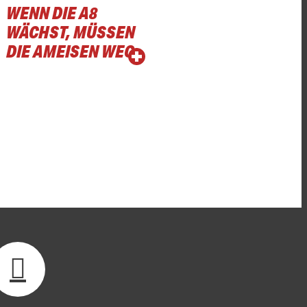
WENN DIE A8
WÄCHST, MÜSSEN
DIE AMEISEN WEG