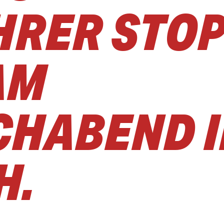
HRER STOP
AM
HABEND I
H.