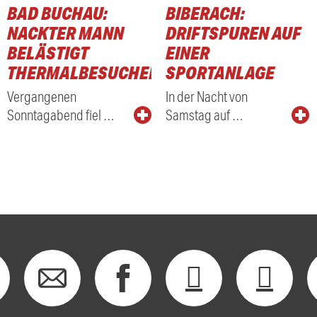
BAD BUCHAU:
BIBERACH:
NACKTER MANN
DRIFTSPUREN AUF
BELÄSTIGT
EINER
THERMALBESUCHER
SPORTANLAGE
Vergangenen
In der Nacht von
Sonntagabend fiel …
Samstag auf …