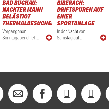
BAD BUCHAU:
BIBERACH:
NACKTER MANN
DRIFTSPUREN AUF
BELÄSTIGT
EINER
THERMALBESUCHER
SPORTANLAGE
Vergangenen
In der Nacht von
Sonntagabend fiel …
Samstag auf …