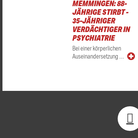
MEMMINGEN: 88-
JÄHRIGE STIRBT -
35-JÄHRIGER
VERDÄCHTIGER IN
PSYCHIATRIE
Bei einer körperlichen
Auseinandersetzung …