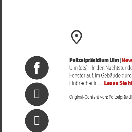
Polizeipräsidium Ulm
New
[
Ulm (ots) – In den Nachtstund
Fenster auf. Im Gebäude durch
Lesen Sie h
Einbrecher in …
Original-Content von: Polizeipräsid