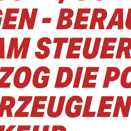
GEN - BER
AM STEUER
OG DIE PO
HRZEUGLEN