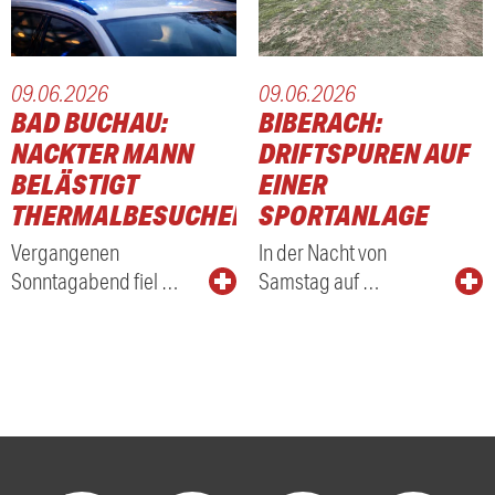
09.06.2026
09.06.2026
BAD BUCHAU:
BIBERACH:
NACKTER MANN
DRIFTSPUREN AUF
BELÄSTIGT
EINER
THERMALBESUCHER
SPORTANLAGE
Vergangenen
In der Nacht von
Sonntagabend fiel …
Samstag auf …