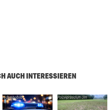
CH AUCH INTERESSIEREN
KI-Symbolbild
Polizeipräsidium Ulm