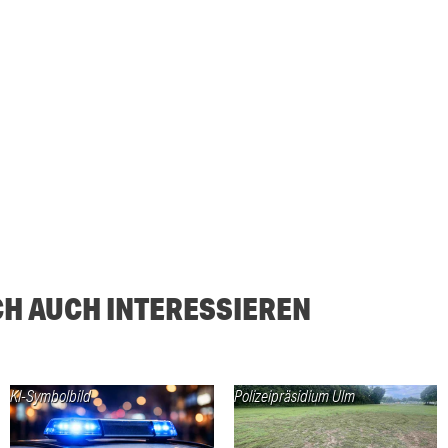
CH AUCH INTERESSIEREN
KI-Symbolbild
Polizeipräsidium Ulm