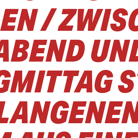
EN / ZWIS
ABEND UN
GMITTAG S
I LANGENE