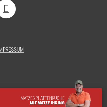
IMPRESSUM
MATZES PLATTENKÜCHE
MIT MATZE IHRING