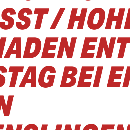
SST / HOH
ADEN EN
TAG BEI 
N