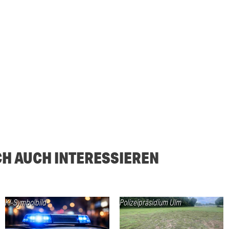
CH AUCH INTERESSIEREN
KI-Symbolbild
Polizeipräsidium Ulm