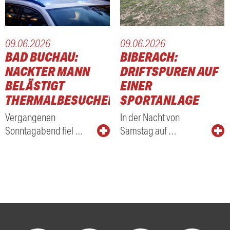
09.06.2026
09.06.2026
BAD BUCHAU:
BIBERACH:
NACKTER MANN
DRIFTSPUREN AUF
BELÄSTIGT
EINER
THERMALBESUCHER
SPORTANLAGE
Vergangenen
In der Nacht von
Sonntagabend fiel …
Samstag auf …