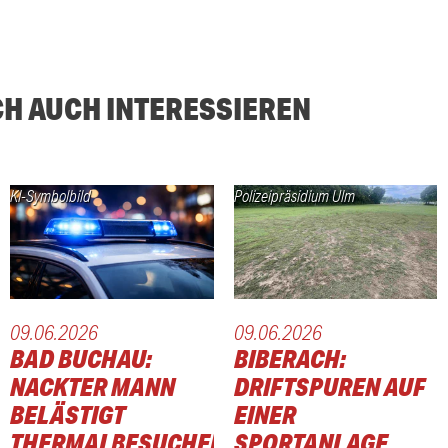
CH AUCH INTERESSIEREN
KI-Symbolbild
Polizeipräsidium Ulm
09.06.2026
09.06.2026
BAD BUCHAU:
BIBERACH:
NACKTER MANN
DRIFTSPUREN AUF
BELÄSTIGT
EINER
THERMALBESUCHER
SPORTANLAGE