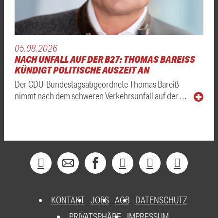
05.08.2026
NACH UNFALL AUF DER B27: THOMAS BAREISS K
ÜNDIGT POLITISCHE AUSZEIT AN
Der CDU-Bundestagsabgeordnete Thomas Bareiß
nimmt nach dem schweren Verkehrsunfall auf der …
KONTAKT
JOBS
AGB
DATENSCHUTZ
PRIVATSPHÄRE
IMPRESSUM