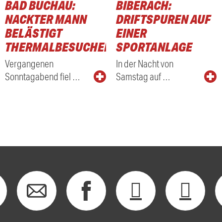
BAD BUCHAU:
BIBERACH:
NACKTER MANN
DRIFTSPUREN AUF
BELÄSTIGT
EINER
THERMALBESUCHER
SPORTANLAGE
Vergangenen
In der Nacht von
Sonntagabend fiel …
Samstag auf …