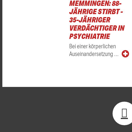
MEMMINGEN: 88-
JÄHRIGE STIRBT -
35-JÄHRIGER
VERDÄCHTIGER IN
PSYCHIATRIE
Bei einer körperlichen
Auseinandersetzung …