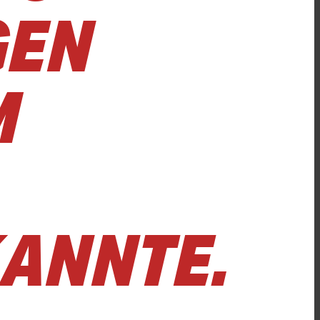
N B
W
ANNTE.