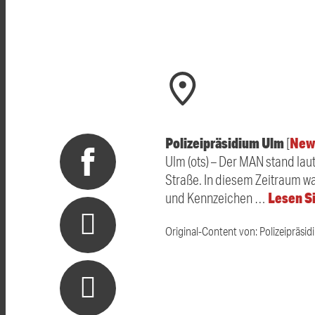
Polizeipräsidium Ulm
New
[
Ulm (ots) – Der MAN stand la
Straße. In diesem Zeitraum wa
Lesen Si
und Kennzeichen …
Original-Content von: Polizeipräsid