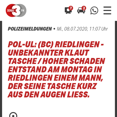
7
2
POLIZEIMELDUNGEN
Mi., 08.07.2020, 11:07 Uhr
0800 0 490 400
arrow_forward
arrow_forward
ALLE ANZEIGEN
ALLE ANZEIGEN
POL-UL: (BC) RIEDLINGEN -
01520 242 3333
Hast du auch einen Blitzer oder eine Verkehrsbehinderung
Hast du auch einen Blitzer oder eine Verkehrsbehinderung
UNBEKANNTER KLAUT
0800 0 490 400
0800 0 490 400
gesehen? Ganz einfach melden - kostenlos unter
gesehen? Ganz einfach melden - kostenlos unter
TASCHE / HOHER SCHADEN
WhatsApp 01520 242 3333
WhatsApp 01520 242 3333
oder per
oder per
ENTSTAND AM MONTAG IN
RIEDLINGEN EINEM MANN,
DER SEINE TASCHE KURZ
AUS DEN AUGEN LIESS.