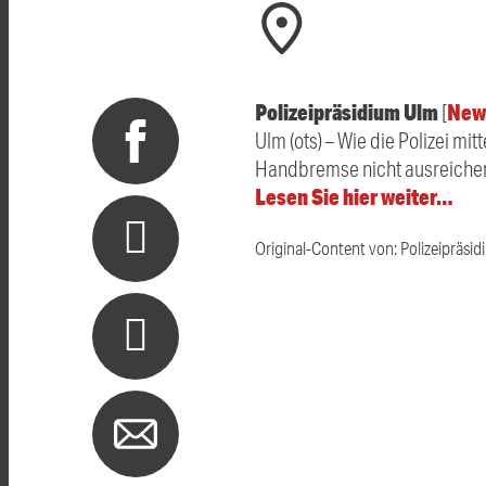
Polizeipräsidium Ulm
New
[
Ulm (ots) – Wie die Polizei mi
Handbremse nicht ausreichend
Lesen Sie hier weiter…
Original-Content von: Polizeipräsid