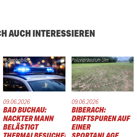
CH AUCH INTERESSIEREN
KI-Symbolbild
Polizeipräsidium Ulm
09.06.2026
09.06.2026
BAD BUCHAU:
BIBERACH:
NACKTER MANN
DRIFTSPUREN AUF
BELÄSTIGT
EINER
THERMALBESUCHER
SPORTANLAGE