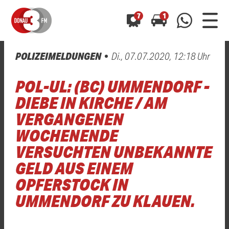
7
1
POLIZEIMELDUNGEN
Di., 07.07.2020, 12:18 Uhr
0800 0 490 400
arrow_forward
arrow_forward
ALLE ANZEIGEN
ALLE ANZEIGEN
POL-UL: (BC) UMMENDORF -
01520 242 3333
Hast du auch einen Blitzer oder eine Verkehrsbehinderung
Hast du auch einen Blitzer oder eine Verkehrsbehinderung
DIEBE IN KIRCHE / AM
0800 0 490 400
0800 0 490 400
gesehen? Ganz einfach melden - kostenlos unter
gesehen? Ganz einfach melden - kostenlos unter
VERGANGENEN
WhatsApp 01520 242 3333
WhatsApp 01520 242 3333
oder per
oder per
WOCHENENDE
VERSUCHTEN UNBEKANNTE
GELD AUS EINEM
OPFERSTOCK IN
UMMENDORF ZU KLAUEN.