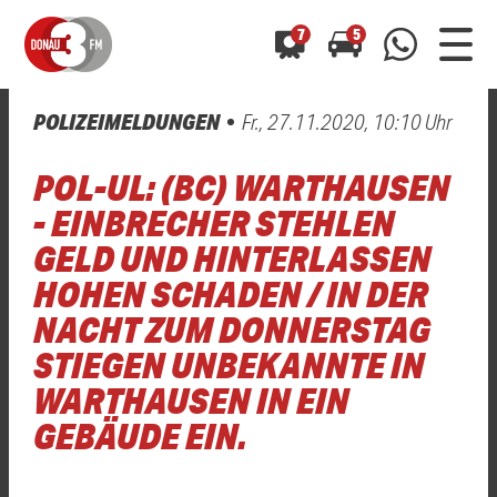
7
5
POLIZEIMELDUNGEN
Fr., 27.11.2020, 10:10 Uhr
0800 0 490 400
arrow_forward
arrow_forward
ALLE ANZEIGEN
ALLE ANZEIGEN
POL-UL: (BC) WARTHAUSEN
01520 242 3333
Hast du auch einen Blitzer oder eine Verkehrsbehinderung
Hast du auch einen Blitzer oder eine Verkehrsbehinderung
- EINBRECHER STEHLEN
0800 0 490 400
0800 0 490 400
gesehen? Ganz einfach melden - kostenlos unter
gesehen? Ganz einfach melden - kostenlos unter
GELD UND HINTERLASSEN
WhatsApp 01520 242 3333
WhatsApp 01520 242 3333
oder per
oder per
HOHEN SCHADEN / IN DER
NACHT ZUM DONNERSTAG
STIEGEN UNBEKANNTE IN
WARTHAUSEN IN EIN
GEBÄUDE EIN.