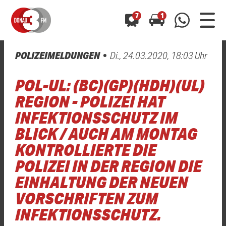
7
1
POLIZEIMELDUNGEN
Di., 24.03.2020, 18:03 Uhr
0800 0 490 400
arrow_forward
arrow_forward
ALLE ANZEIGEN
ALLE ANZEIGEN
POL-UL: (BC)(GP)(HDH)(UL)
01520 242 3333
Hast du auch einen Blitzer oder eine Verkehrsbehinderung
Hast du auch einen Blitzer oder eine Verkehrsbehinderung
REGION - POLIZEI HAT
0800 0 490 400
0800 0 490 400
gesehen? Ganz einfach melden - kostenlos unter
gesehen? Ganz einfach melden - kostenlos unter
INFEKTIONSSCHUTZ IM
WhatsApp 01520 242 3333
WhatsApp 01520 242 3333
oder per
oder per
BLICK / AUCH AM MONTAG
KONTROLLIERTE DIE
POLIZEI IN DER REGION DIE
EINHALTUNG DER NEUEN
VORSCHRIFTEN ZUM
INFEKTIONSSCHUTZ.