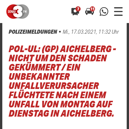
7
11
POLIZEIMELDUNGEN
Mi., 17.03.2021, 11:32 Uhr
0800 0 490 400
arrow_forward
arrow_forward
ALLE ANZEIGEN
ALLE ANZEIGEN
POL-UL: (GP) AICHELBERG -
01520 242 3333
Hast du auch einen Blitzer oder eine Verkehrsbehinderung
Hast du auch einen Blitzer oder eine Verkehrsbehinderung
NICHT UM DEN SCHADEN
0800 0 490 400
0800 0 490 400
gesehen? Ganz einfach melden - kostenlos unter
gesehen? Ganz einfach melden - kostenlos unter
GEKÜMMERT / EIN
WhatsApp 01520 242 3333
WhatsApp 01520 242 3333
oder per
oder per
UNBEKANNTER
UNFALLVERURSACHER
FLÜCHTETE NACH EINEM
UNFALL VON MONTAG AUF
DIENSTAG IN AICHELBERG.