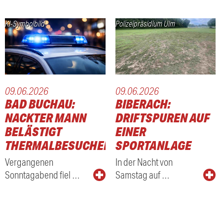
KI-Symbolbild
Polizeipräsidium Ulm
09.06.2026
09.06.2026
BAD BUCHAU:
BIBERACH:
NACKTER MANN
DRIFTSPUREN AUF
BELÄSTIGT
EINER
THERMALBESUCHER
SPORTANLAGE
Vergangenen
In der Nacht von
Sonntagabend fiel …
Samstag auf …