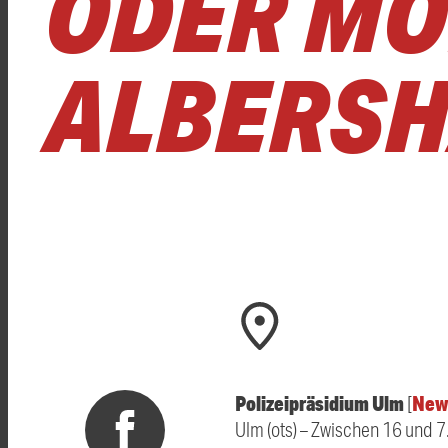
DER MONT
LBERSHA
Polizeipräsidium Ulm
New
[
Ulm (ots) – Zwischen 16 und 7.3