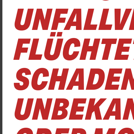
UNFALLV
FLÜCHTET
SCHADEN 
NBEKANN