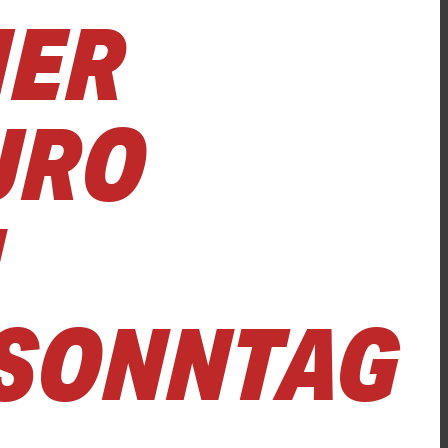
HER
EURO
U
ONNTAG O