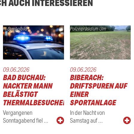
CH AUCH INTERESSIEREN
KI-Symbolbild
Polizeipräsidium Ulm
09.06.2026
09.06.2026
BAD BUCHAU:
BIBERACH:
NACKTER MANN
DRIFTSPUREN AUF
BELÄSTIGT
EINER
THERMALBESUCHER
SPORTANLAGE
Vergangenen
In der Nacht von
Sonntagabend fiel …
Samstag auf …