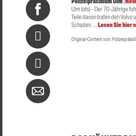
Polizeipräsidium Ulm
New
[
Ulm (ots) – Der 70-Jährige fu
Teile davon trafen den Volvo 
Lesen Sie hier 
Schaden …
Original-Content von: Polizeipräsid