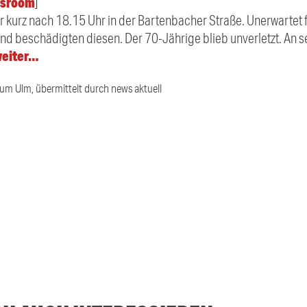
sroom
]
hr kurz nach 18.15 Uhr in der Bartenbacher Straße. Unerwartet f
und beschädigten diesen. Der 70-Jährige blieb unverletzt. An 
weiter…
ium Ulm, übermittelt durch news aktuell