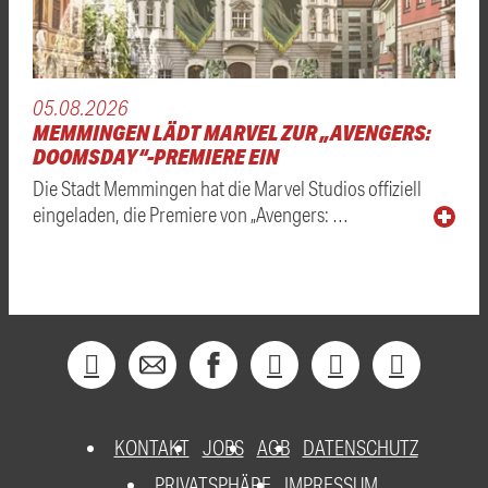
05.08.2026
MEMMINGEN LÄDT MARVEL ZUR „AVENGERS:
DOOMSDAY“-PREMIERE EIN
Die Stadt Memmingen hat die Marvel Studios offiziell
eingeladen, die Premiere von „Avengers: …
KONTAKT
JOBS
AGB
DATENSCHUTZ
PRIVATSPHÄRE
IMPRESSUM